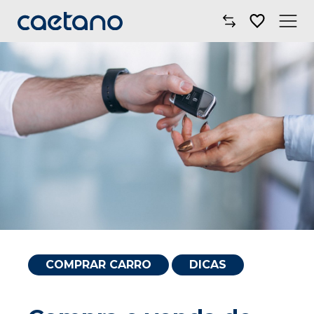
Comprar Carro
Oficinas
Campanhas
Electric Move
Mobilidade
Blog
COMPRAR CARRO
DICAS
Onde Estamos