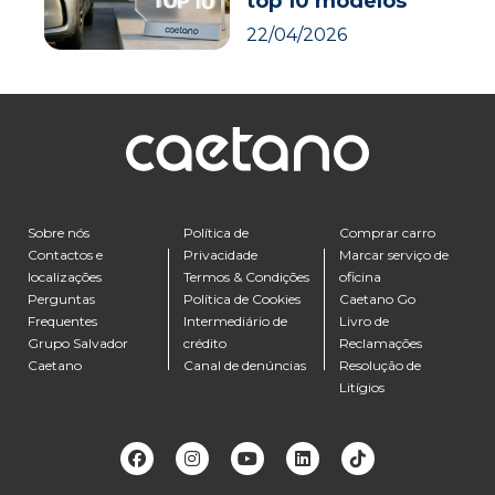
top 10 modelos
22/04/2026
Sobre nós
Política de
Comprar carro
Contactos e
Privacidade
Marcar serviço de
localizações
Termos & Condições
oficina
Perguntas
Política de Cookies
Caetano Go
Frequentes
Intermediário de
Livro de
Grupo Salvador
crédito
Reclamações
Caetano
Canal de denúncias
Resolução de
Litígios