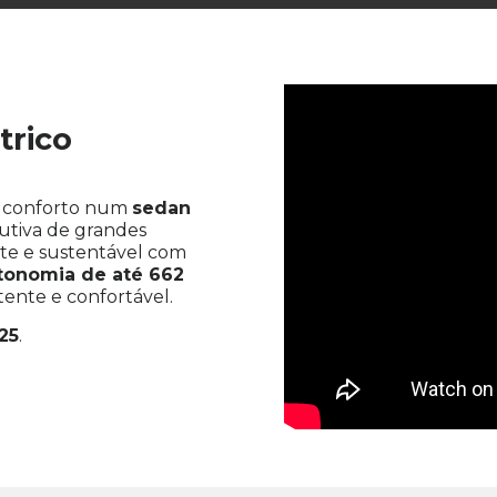
Apelido(s)
*
trico
e conforto num
sedan
Contacto telefónico
*
utiva de grandes
te e sustentável com
tonomia de até 662
ente e confortável.
25
.
dados.
*
ssoais para marketing de produtos e serviços comercializa