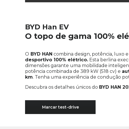
BYD Han EV
Primeiro nome
*
O topo de gama 100% elé
O
BYD HAN
combina design, potência, luxo 
Endereço de e-mail
*
desportivo
100% elétrico.
Esta berlina exec
dimensões garante uma mobilidade inteligen
potência combinada de 389 kW (518 cv) e
au
km
. Tenha uma experiência de condução pot
Concessionário Caetano
*
Descubra os detalhes únicos do
BYD HAN 20
- Selecione um concessionário -
Marcar test-drive
Li e aceito a política de privacidade de 
Autorizo o tratamento dos meus dados pe