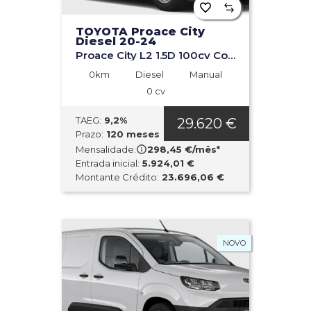
TOYOTA Proace City
Diesel 20-24
Proace City L2 1.5D 100cv Comfort
0km
Diesel
Manual
0 cv
TAEG:
9,2%
29.620 €
Prazo:
120 meses
Mensalidade:
298,45 €/mês*
Entrada inicial:
5.924,01 €
Montante Crédito:
23.696,06 €
NOVO