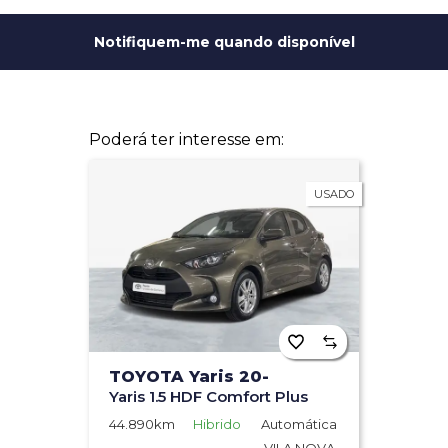
Ano: Mais
Notifiquem-me quando disponível
antigo
Potência: Mais
alta
Potência: Mais
baixa
Poderá ter interesse em:
Mais vistos
USADO
Mais recentes
TOYOTA Yaris 20-
Yaris 1.5 HDF Comfort Plus
44.890km
Hibrido
Automática