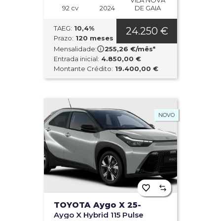
VILA NOVA
92 cv
2024
DE GAIA
TAEG:
10,4%
24.250 €
Prazo:
120 meses
Mensalidade:
255,26 €/mês*
Entrada inicial:
4.850,00 €
Montante Crédito:
19.400,00 €
NOVO
TOYOTA Aygo X 25-
Aygo X Hybrid 115 Pulse