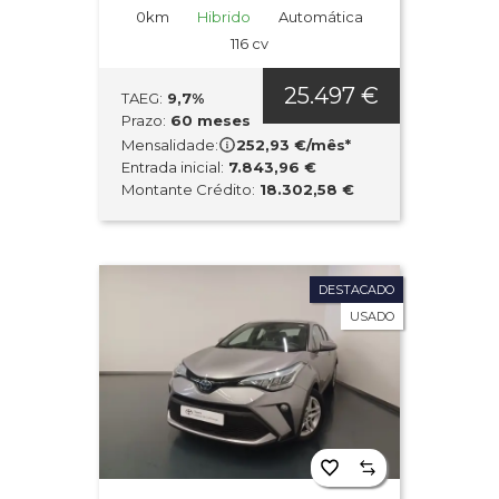
0km
Hibrido
Automática
116 cv
25.497 €
TAEG:
9,7%
Prazo:
60 meses
Mensalidade:
252,93 €/mês*
Entrada inicial:
7.843,96 €
Montante Crédito:
18.302,58 €
DESTACADO
USADO