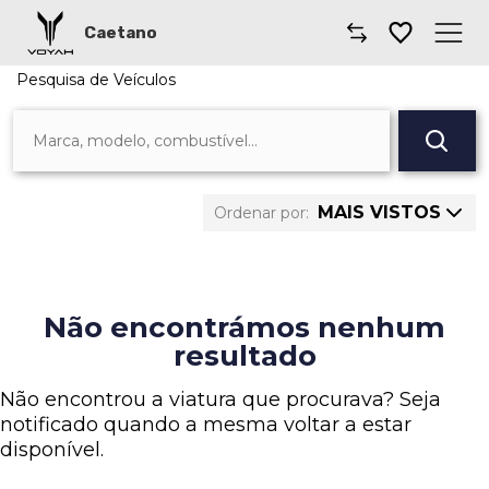
Caetano
Pesquisa de Veículos
Caetano
0 veículos encontrados
Comprar Voyah
Guardar Pesquisa
Carros Voyah
MAIS VISTOS
Ordenar por:
Preço: Mais
Oficinas VOYAH
alto
Preço: Mais
Onde estamos
Não encontrámos nenhum
baixo
resultado
Km: Mais alto
Não encontrou a viatura que procurava? Seja
Km: Mais baixo
notificado quando a mesma voltar a estar
disponível.
Ano: Mais
recente