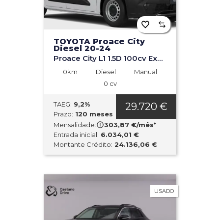
TOYOTA Proace City
Diesel 20-24
Proace City L1 1.5D 100cv Exclusive
0km
Diesel
Manual
0 cv
TAEG:
9,2%
29.720 €
Prazo:
120 meses
Mensalidade:
303,87 €/mês*
Entrada inicial:
6.034,01 €
Montante Crédito:
24.136,06 €
USADO