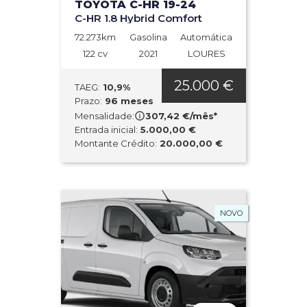
TOYOTA C-HR 19-24
C-HR 1.8 Hybrid Comfort
72.273km
Gasolina
Automática
122 cv
2021
LOURES
25.000 €
TAEG:
10,9%
Prazo:
96 meses
Mensalidade:
307,42 €/mês*
Entrada inicial:
5.000,00 €
Montante Crédito:
20.000,00 €
NOVO