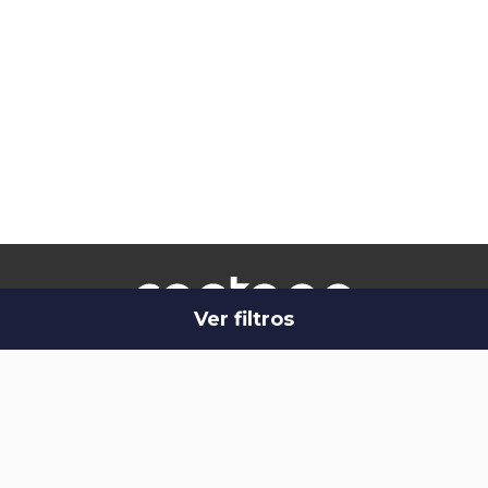
Ver filtros
Onde estamos
Política de
Livro de
Intermediário de
Privacidade
Reclamações
Crédito
Termos & Condições
Canal de denúncias
Resolução de
Litígios