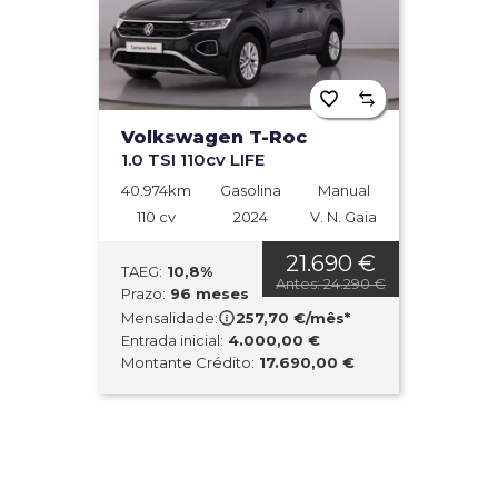
Volkswagen T-Roc
1.0 TSI 110cv LIFE
40.974km
Gasolina
Manual
110 cv
2024
V. N. Gaia
21.690 €
TAEG:
10,8%
Antes: 24.290 €
Prazo:
96 meses
Mensalidade:
257,70 €/mês*
Entrada inicial:
4.000,00 €
Montante Crédito:
17.690,00 €