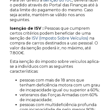
Para ter direito à
isenção do IUC
,
deverá fazer
o pedido através do Portal das Finanças até à
data limite do pagamento do mesmo.
Caso
seja aceite, mantém-se válido nos anos
seguintes.
Isenção de ISV :
Pessoas que cumprem
certos critérios podem beneficiar de uma
isenção de
ISV (Imposto Sobre Veículos)
na
compra de carros destinados a uso pessoal. O
valor da isenção poderá ir, no máximo, até
7.800€.
Esta isenção do imposto sobre veículos aplica-
se a indivíduos com as seguintes
características:
pessoas com mais de 18 anos que
tenham deficiência motora com um grau
de incapacidade igual ou superior a 60%;
veteranos das Forças Armadas com 60%
de incapacidade;
pessoas com multideficiência profunda
com incapacidade de pelo menos 90%;