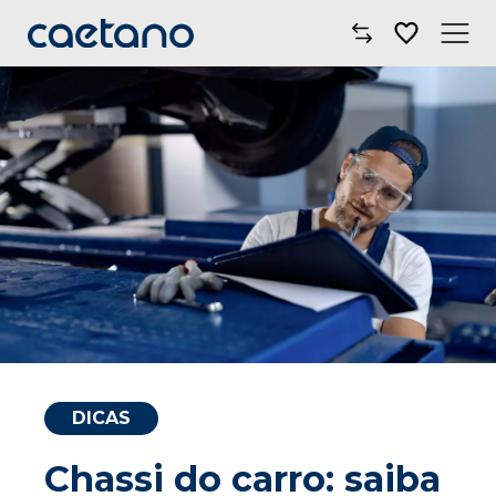
Comprar Carro
Oficinas
Campanhas
Electric Move
Mobilidade
Blog
DICAS
Onde Estamos
Chassi do carro: saiba