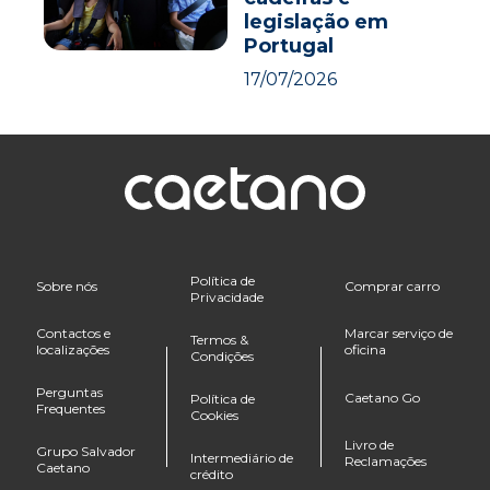
legislação em
Portugal
17/07/2026
Política de
Sobre nós
Comprar carro
Privacidade
Contactos e
Marcar serviço de
Termos &
localizações
oficina
Condições
Perguntas
Caetano Go
Política de
Frequentes
Cookies
Livro de
Grupo Salvador
Intermediário de
Reclamações
Caetano
crédito