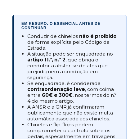
EM RESUMO: O ESSENCIAL ANTES DE
CONTINUAR
Conduzir de chinelos
não é proibido
de forma explícita pelo Código da
Estrada.
A situação pode ser enquadrada no
artigo 11.º, n.º 2
, que obriga o
condutor a abster-se de atos que
prejudiquem a condução em
segurança.
Se enquadrada, é considerada
contraordenação leve
, com coima
entre
60€ e 300€
, nos termos do n.º
4 do mesmo artigo.
A ANSR e a GNR já confirmaram
publicamente que não existe multa
automática associada aos chinelos.
Chinelos e flip-flops podem
comprometer o controlo sobre os
pedais, especialmente em travagens