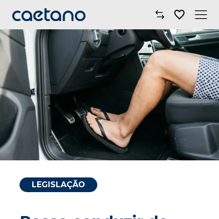
Comprar Carro
Oficinas
Campanhas
Electric Move
Mobilidade
Blog
LEGISLAÇÃO
Onde Estamos