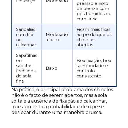
Descalço
Moderado
pressão e risco
de deslize com
pés húmidos ou
com areia
Sandálias
Ficam mais fixas
com tira
Moderado
ao pé do que os
no
a baixo
chinelos
calcanhar
abertos
Sapatilhas
ou
Boa fixação, boa
sapatos
sensibilidade e
Baixo
fechados
controlo
de sola
consistente
fina
Na prática, o principal problema dos chinelos
não é o facto de serem abertos, mas a sola
solta e a ausência de fixação ao calcanhar,
que aumenta a probabilidade de o pé se
deslocar durante uma manobra brusca.