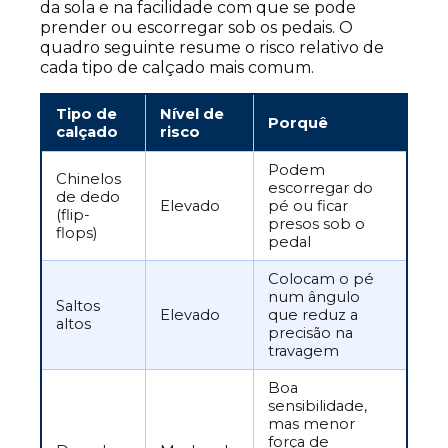
da sola e na facilidade com que se pode
prender ou escorregar sob os pedais. O
quadro seguinte resume o risco relativo de
cada tipo de calçado mais comum.
Tipo de
Nível de
Porquê
calçado
risco
Podem
Chinelos
escorregar do
de dedo
Elevado
pé ou ficar
(flip-
presos sob o
flops)
pedal
Colocam o pé
num ângulo
Saltos
Elevado
que reduz a
altos
precisão na
travagem
Boa
sensibilidade,
mas menor
força de