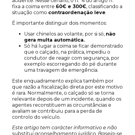
acidente. Nesse cenário, o n.º 4 do artigo 11.º
fixa a coima entre
60€ e 300€
, classificando a
situação como
contraordenação leve
.
É importante distinguir dois momentos:
Usar chinelos ao volante, por si só,
não
gera multa automática.
Só há lugar a coima se ficar demonstrado
que o calçado, na prática, impediu o
condutor de reagir com segurança, por
exemplo escorregando do pé durante
uma travagem de emergência.
Este enquadramento explica também por
que razão a fiscalização direta por este motivo
é rara. Normalmente, o calçado só se torna
relevante depois de um incidente, quando os
agentes reconstituem as circunstâncias e
avaliam se contribuiu para a perda de
controlo do veículo.
Este artigo tem carácter informativo e não
substitui aconselhamento jurídico. Baseia-se