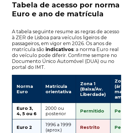
Tabela de acesso por norma
Euro e ano de matrícula
A tabela seguinte resume as regras de acesso
à ZER de Lisboa para veículos ligeiros de
passageiros, em vigor em 2026. Os anos de
matrícula são
indicativos
: a norma Euro real
do veículo pode diferir. Confirme sempre no
Documento Único Automóvel (DUA) ou no
portal do IMT.
Zona 2
Zona 1
Norma
Matrícula
(área
(Baixa/Av.
Euro
orientativa
mais
Liberdade)
ampla)
Euro 3,
2000 ou
Permitido
Permit
4, 5 ou 6
posterior
1996 a 1999
Euro 2
Restrito
Permit
(aprox.)