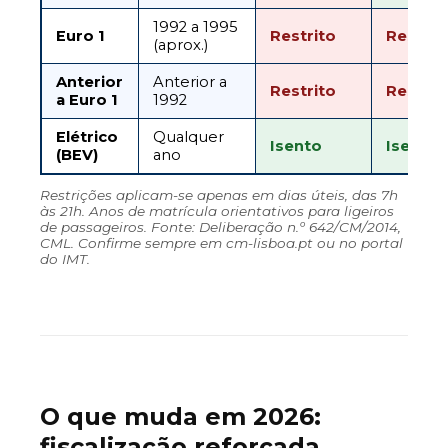
1992 a 1995
Euro 1
Restrito
Restrit
(aprox.)
Anterior
Anterior a
Restrito
Restrit
a Euro 1
1992
Elétrico
Qualquer
Isento
Isento
(BEV)
ano
Restrições aplicam-se apenas em dias úteis, das 7h
às 21h. Anos de matrícula orientativos para ligeiros
de passageiros. Fonte: Deliberação n.º 642/CM/2014,
CML. Confirme sempre em cm-lisboa.pt ou no portal
do IMT.
O que muda em 2026:
fiscalização reforçada