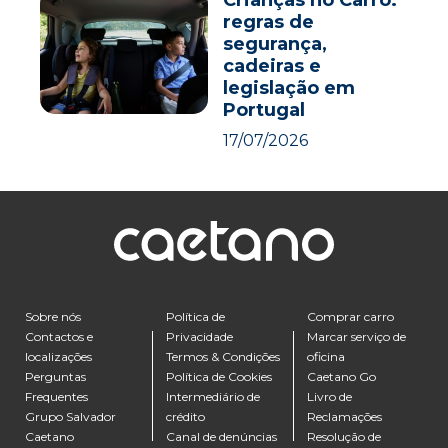
Crianças no Carro:
regras de
segurança,
cadeiras e
legislação em
Portugal
17/07/2026
Sobre nós
Política de
Comprar carro
Contactos e
Privacidade
Marcar serviço de
localizações
Termos & Condições
oficina
Perguntas
Política de Cookies
Caetano Go
Frequentes
Intermediário de
Livro de
Grupo Salvador
crédito
Reclamações
Caetano
Canal de denúncias
Resolução de