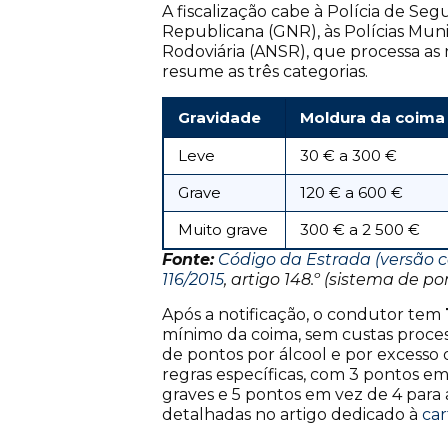
A fiscalização cabe à Polícia de Se
Republicana (GNR), às Polícias Mun
Rodoviária (ANSR), que processa as 
resume as três categorias.
Gravidade
Moldura da coima
Leve
30 € a 300 €
Grave
120 € a 600 €
Muito grave
300 € a 2 500 €
Fonte:
Código da Estrada (versão 
116/2015
, artigo 148.º (sistema de po
Após a notificação, o condutor tem
mínimo da coima, sem custas process
de pontos por álcool e por excesso
regras específicas, com 3 pontos e
graves e 5 pontos em vez de 4 para 
detalhadas no artigo dedicado à
ca