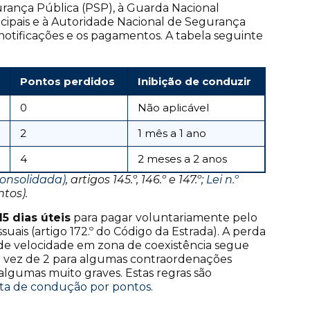
gurança Pública (PSP), à Guarda Nacional
icipais e à Autoridade Nacional de Segurança
notificações e os pagamentos. A tabela seguinte
Pontos perdidos
Inibição de conduzir
0
Não aplicável
2
1 mês a 1 ano
4
2 meses a 2 anos
consolidada)
, artigos 145.º, 146.º e 147.º;
Lei n.º
ntos).
15 dias úteis
para pagar voluntariamente pelo
uais (artigo 172.º do Código da Estrada). A perda
 de velocidade em zona de coexistência segue
m vez de 2 para algumas contraordenações
algumas muito graves. Estas regras são
rta de condução por pontos
.