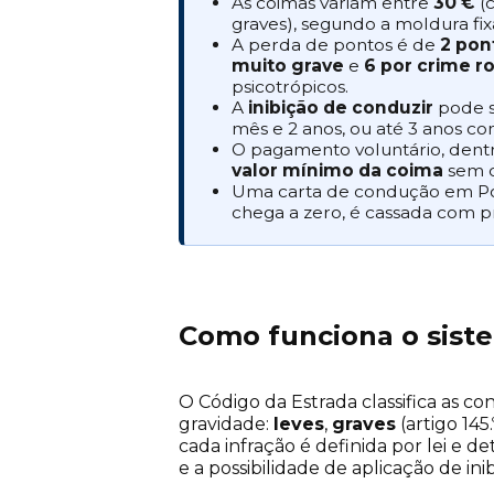
As coimas variam entre
30 €
(
graves), segundo a moldura fi
A perda de pontos é de
2 pon
muito grave
e
6 por crime r
psicotrópicos.
A
inibição de conduzir
pode s
mês e 2 anos, ou até 3 anos co
O pagamento voluntário, dentro
valor mínimo da coima
sem c
Uma carta de condução em P
chega a zero, é cassada com pr
Como funciona o sist
O Código da Estrada classifica as co
gravidade:
leves
,
graves
(artigo 145.
cada infração é definida por lei e 
e a possibilidade de aplicação de in