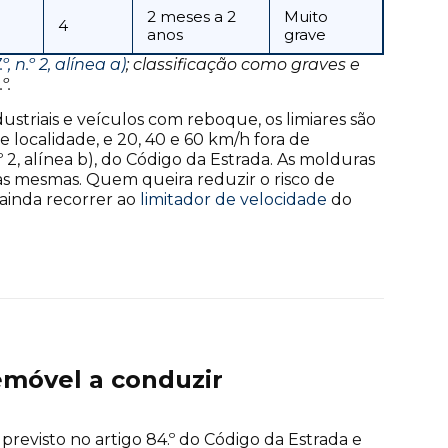
2 meses a 2
Muito
4
anos
grave
 n.º 2, alínea a)
; classificação como graves e
º.
ustriais e veículos com reboque, os limiares são
de localidade, e 20, 40 e 60 km/h fora de
.º 2, alínea b), do Código da Estrada. As molduras
o as mesmas. Quem queira reduzir o risco de
 ainda recorrer ao
limitador de velocidade
do
emóvel a conduzir
previsto no artigo 84.º do Código da Estrada e