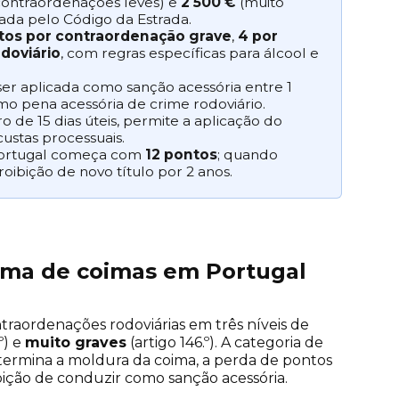
contraordenações leves) e
2 500 €
(muito
xada pelo Código da Estrada.
tos por contraordenação grave
,
4 por
odoviário
, com regras específicas para álcool e
er aplicada como sanção acessória entre 1
mo pena acessória de crime rodoviário.
 de 15 dias úteis, permite a aplicação do
ustas processuais.
ortugal começa com
12 pontos
; quando
oibição de novo título por 2 anos.
ema de coimas em Portugal
ntraordenações rodoviárias em três níveis de
º) e
muito graves
(artigo 146.º). A categoria de
determina a moldura da coima, a perda de pontos
ibição de conduzir como sanção acessória.