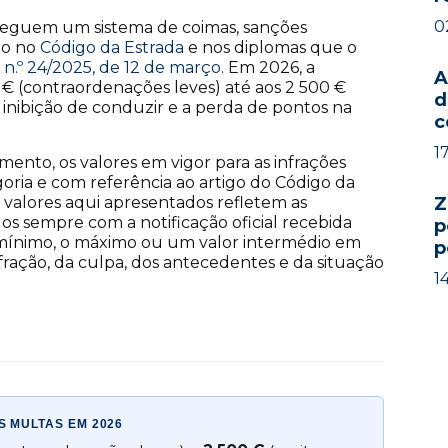
0
 seguem um sistema de coimas, sanções
to no
Código da Estrada
e nos diplomas que o
i n.º 24/2025, de 12 de março
. Em 2026, a
A
 € (contraordenações leves) até aos 2 500 €
d
 inibição de conduzir e a perda de pontos na
c
1
ento, os valores em vigor para as infrações
oria e com referência ao artigo do Código da
 valores aqui apresentados refletem as
Z
os sempre com a notificação oficial recebida
p
 mínimo, o máximo ou um valor intermédio em
p
ração, da culpa, dos antecedentes e da situação
1
S MULTAS EM 2026