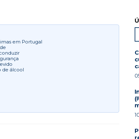
Ú
oimas em Portugal
ade
C
conduzir
egurança
c
evido
c
 de álcool
0
I
(
m
1
P
r