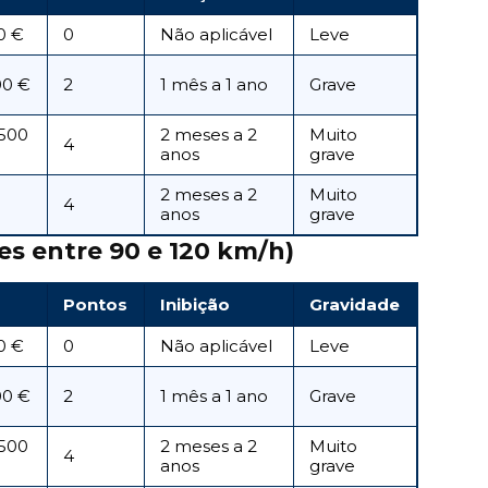
0 €
0
Não aplicável
Leve
00 €
2
1 mês a 1 ano
Grave
 500
2 meses a 2
Muito
4
anos
grave
2 meses a 2
Muito
4
anos
grave
tes entre 90 e 120 km/h)
Pontos
Inibição
Gravidade
0 €
0
Não aplicável
Leve
00 €
2
1 mês a 1 ano
Grave
 500
2 meses a 2
Muito
4
anos
grave