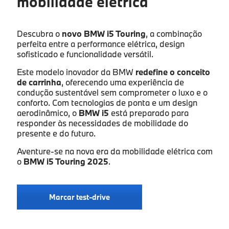
mobilidade elétrica
Apelido
*
Descubra o
novo BMW i5 Touring
, a combinação
perfeita entre a performance elétrica, design
sofisticado e funcionalidade versátil.
Endereço de e-mail
*
Este modelo inovador da BMW
redefine o conceito
de carrinha
, oferecendo uma experiência de
condução sustentável sem comprometer o luxo e o
conforto. Com tecnologias de ponta e um design
aerodinâmico, o
BMW i5
está preparado para
Contacto telefónico
*
responder às necessidades de mobilidade do
presente e do futuro.
Aventure-se na nova era da mobilidade elétrica com
Concessionário Caetano
*
o
BMW i5 Touring 2025
.
- Selecione um concessionário -
Marcar test-drive
Aceito a política de privacidade de dados.
*