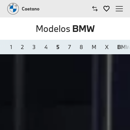
Caetano
Caetano
Modelos
BMW
Comprar BMW
1
2
3
4
5
7
8
M
X
BMW 
Modelos BMW
Oficinas
Campanhas
Notícias
Onde estamos