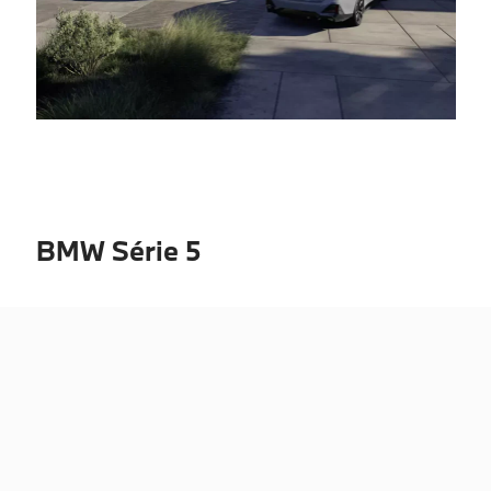
BMW Série 5
Além do
BMW i5 Touring
, 100% elétrico, o
BMW
Série 5 Touring
está disponível também nas
versões a gasolina, diesel e híbrido plug-in
–
motorizações que atendem a vários tipos de
necessidade.
Poderá também descobrir o
BMW i5 M60 Touring
,
com um poderoso motor elétrico e um visual mais
agressivo, para quem gosta de sentir toda a