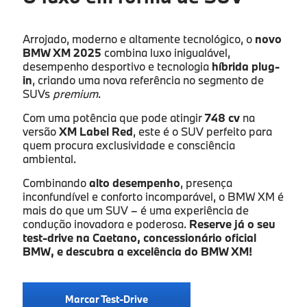
Arrojado, moderno e altamente tecnológico, o
novo
Apelido
*
BMW XM 2025
combina luxo inigualável,
desempenho desportivo e tecnologia
híbrida plug-
in
, criando uma nova referência no segmento de
SUVs
premium
.
Endereço de e-mail
*
Com uma potência que pode atingir
748 cv
na
versão
XM Label Red
, este é o SUV perfeito para
quem procura exclusividade e consciência
ambiental.
Contacto telefónico
*
Combinando
alto desempenho
, presença
inconfundível e conforto incomparável, o BMW XM é
mais do que um SUV – é uma experiência de
condução inovadora e poderosa.
Reserve já o seu
Concessionário Caetano
*
test-drive na Caetano, concessionário oficial
BMW, e descubra a excelência do BMW XM!
- Selecione um concessionário -
Aceito a política de privacidade de dados.
*
Marcar Test-Drive