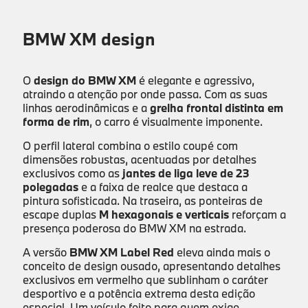
BMW XM design
O
design do BMW XM
é elegante e agressivo,
atraindo a atenção por onde passa. Com as suas
linhas aerodinâmicas e a
grelha frontal distinta em
forma de rim
, o carro é visualmente imponente.
O perfil lateral combina o estilo coupé com
dimensões robustas, acentuadas por detalhes
exclusivos como as
jantes de liga leve de 23
polegadas
e a faixa de realce que destaca a
pintura sofisticada. Na traseira, as ponteiras de
escape duplas
M hexagonais e verticais
reforçam a
presença poderosa do BMW XM na estrada.
A versão
BMW XM Label Red
eleva ainda mais o
conceito de design ousado, apresentando detalhes
exclusivos em vermelho que sublinham o caráter
desportivo e a potência extrema desta edição
especial. Um veículo feito para quem exige