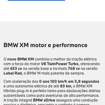
BMW XM motor e performance
O
novo BMW XM
combina o melhor da tração elétrica
com a força do motor
V8 TwinPower Turbo
, oferecendo
até
653 cv
na versão base e incríveis
748 cv
na versão
Label Red
, o BMW M mais potente de sempre.
Com aceleração dos
0 aos 100 km/h em 3,8 segundos
e uma autonomia elétrica de até
83 km
, o BMW XM
híbrido plug-in é perfeito tanto para deslocações diárias
sustentáveis como para aventuras de alta performance.
A tração integral
BMW xDrive
assegura uma condução
precisa e dinâmica, enquanto o conforto é sempre