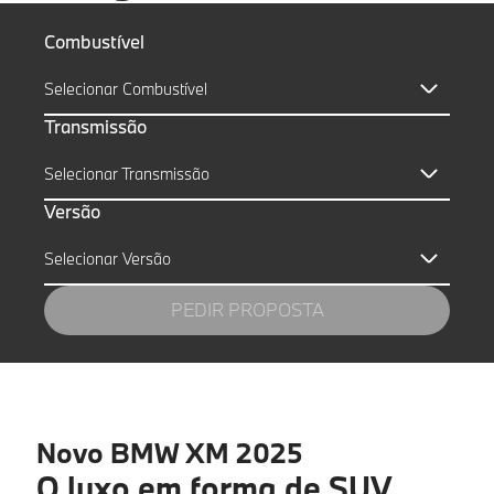
Combustível
Selecionar Combustível
Transmissão
Selecionar Transmissão
Versão
Selecionar Versão
PEDIR PROPOSTA
Novo BMW XM 2025
Nome próprio
*
O luxo em forma de SUV