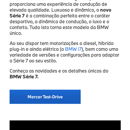
proporciona uma experiência de condução de
Endereço de e-mail
*
elevada qualidade. Luxuoso e dinâmico, o
novo
Série 7
é a combinação perfeita entre o caráter
desportivo, a dinâmica de condução, o luxo e o
conforto. Tudo isto torna este modelo da BMW
único.
Contacto telefónico
*
Ao seu dispor tem motorizações a diesel, híbrida
plug-in e ainda elétrica (o
BMW i7
), bem como uma
variedade de versões e configurações para adaptar
Concessionário Caetano
*
o Série 7 ao seu estilo.
Conheça as novidades e os detalhes únicos do
- Selecione um concessionário -
BMW Série 7.
Aceito a política de privacidade de dados.
*
Marcar Test-Drive
Autorizo o tratamento dos meus dados pessoais para
marketing de produtos e serviços comercializados
pelas sociedades participadas da Caetano Automotive
Portugal, S.A. (Caetano), pelas sociedades
participadas da Salvador Caetano Auto, SGPS, S.A. e
pelas sociedades importadoras e/ou fabricantes da
marca do veículo que seja adquirido, objeto de