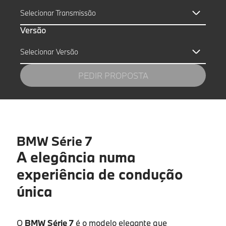
Selecionar Transmissão
Versão
Selecionar Versão
PEDIR PROPOSTA
BMW Série 7
Nome próprio
*
A elegância numa
experiência de condução
única
Apelido
*
O
BMW Série 7
é o modelo elegante que