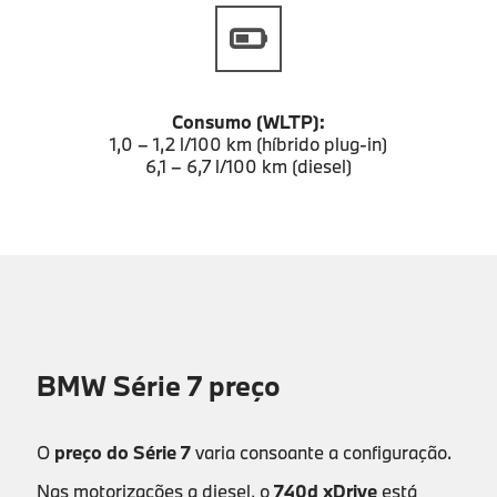
Consumo (WLTP):
1,0 – 1,2 l/100 km (híbrido plug-in)
6,1 – 6,7 l/100 km (diesel)
BMW Série 7 preço
O
preço do Série 7
varia consoante a configuração.
Nas motorizações a diesel, o
740d xDrive
está