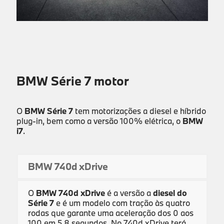
BMW Série 7 motor
O
BMW Série 7
tem motorizações a diesel e híbrido
plug-in, bem como a versão 100% elétrica, o
BMW
i7
.
BMW 740d xDrive
O
BMW 740d xDrive
é a versão a
diesel do
Série 7
e é um modelo com tração às quatro
rodas que garante uma aceleração dos 0 aos
100 em 5,8 segundos. No 740d xDrive terá