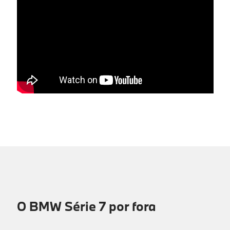
prestação de serviços, que foi experimentado ou em
que mostrei interesse.
A informação apresentada nesta página, incluindo disponibilidade para
test drive, está sujeita a confirmação prévia por parte do concessionário
Caetano.
O BMW Série 7 por fora