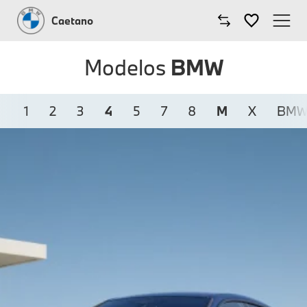
Caetano
Caetano
Modelos
BMW
Comprar BMW
1
2
3
4
5
7
8
M
X
BMW 
Modelos BMW
Oficinas
Campanhas
Notícias
Onde estamos