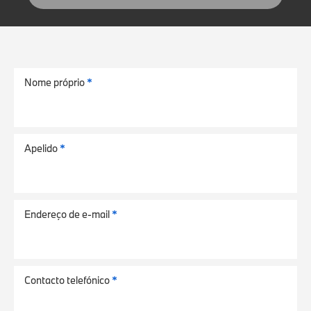
Nome próprio
Nome próprio
*
*
Apelido
Apelido
*
*
Endereço de e-mail
Endereço de e-mail
*
*
Contacto telefónico
Contacto telefónico
*
*