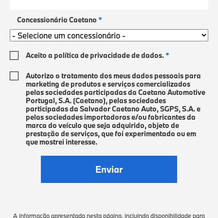
Concessionário Caetano
Concessionário Caetano
*
*
Aceito a política de privacidade de dados.
Aceito a política de privacidade de dados.
*
*
Autorizo o tratamento dos meus dados pessoais para
Autorizo o tratamento dos meus dados pessoais para
marketing de produtos e serviços comercializados
marketing de produtos e serviços comercializados
pelas sociedades participadas da Caetano Automotive
pelas sociedades participadas da Caetano Automotive
Portugal, S.A. (Caetano), pelas sociedades
Portugal, S.A. (Caetano), pelas sociedades
participadas da Salvador Caetano Auto, SGPS, S.A. e
participadas da Salvador Caetano Auto, SGPS, S.A. e
pelas sociedades importadoras e/ou fabricantes da
pelas sociedades importadoras e/ou fabricantes da
marca do veículo que seja adquirido, objeto de
marca do veículo que seja adquirido, objeto de
prestação de serviços, que foi experimentado ou em
prestação de serviços, que foi experimentado ou em
que mostrei interesse.
que mostrei interesse.
A informação apresentada nesta página, incluindo disponibilidade para
A informação apresentada nesta página, incluindo disponibilidade para